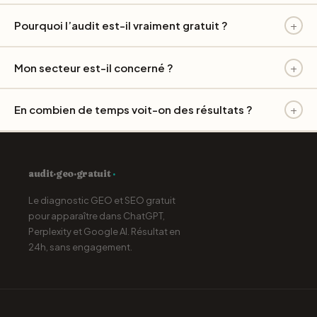
+
Pourquoi l’audit est-il vraiment gratuit ?
+
Mon secteur est-il concerné ?
+
En combien de temps voit-on des résultats ?
audit·geo·gratuit
·
Le diagnostic GEO et SEO gratuit
pour apparaître dans ChatGPT,
Perplexity et Google AI. Résultat en
24h, sans engagement.