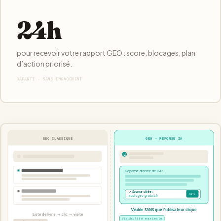
24h
pour recevoir votre rapport GEO : score, blocages, plan
d’action priorisé.
GARANTI · SANS ENGAGEMENT
SEO CLASSIQUE
GEO — RÉPONSE IA
AI
Réponse directe de l’IA :
↗ Source citée :
CITÉ
audit-geo-gratuit.fr
Visible SANS que l’utilisateur clique
Liste de liens → clic → visite
Visibilité maximale