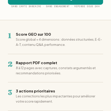
SANS CARTE BANCAIRE · SANS ENGAGEMENT · RÉPONSE SOUS 24H
1
Score GEO sur 100
Score global + 4 dimensions : données structurées, E-E-
A-T, contenu Q&A, performance.
2
Rapport PDF complet
8 à 12 pages avec captures, constats argumentés et
recommandations priorisées.
3
3 actions prioritaires
Les corrections les plus impactantes pour améliorer
votre score rapidement.