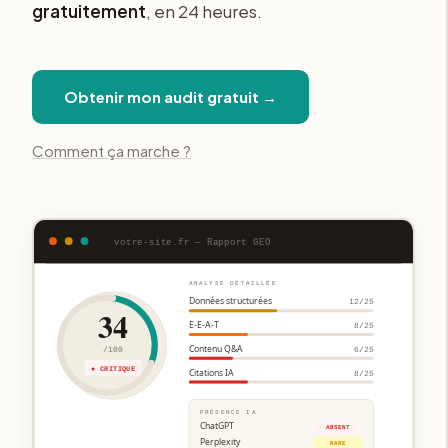
gratuitement
, en 24 heures.
Obtenir mon audit gratuit →
Comment ça marche ?
votre-site.fr — Rapport GEO
ANALYSE DÉTAILLÉE
Données structurées
12/25
34
E-E-A-T
8/25
Contenu Q&A
/100
6/25
● CRITIQUE
Citations IA
8/25
PRÉSENCE IA
ChatGPT
ABSENT
Perplexity
RARE