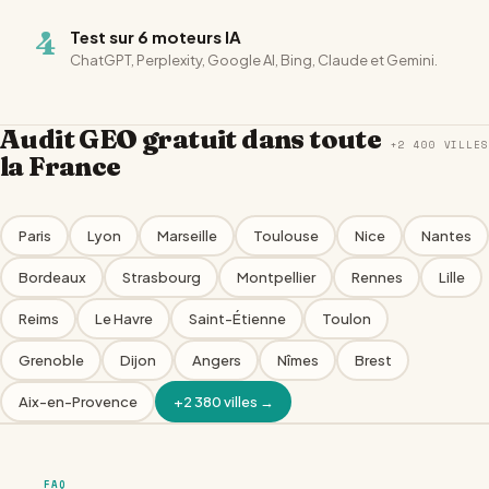
4
Test sur 6 moteurs IA
ChatGPT, Perplexity, Google AI, Bing, Claude et Gemini.
Audit GEO gratuit dans toute
+2 400 VILLES
la France
Paris
Lyon
Marseille
Toulouse
Nice
Nantes
Bordeaux
Strasbourg
Montpellier
Rennes
Lille
Reims
Le Havre
Saint-Étienne
Toulon
Grenoble
Dijon
Angers
Nîmes
Brest
Aix-en-Provence
+2 380 villes →
FAQ